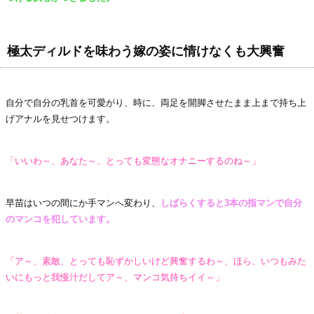
極太ディルドを味わう嫁の姿に情けなくも大興奮
自分で自分の乳首を可愛がり、時に、両足を開脚させたまま上まで持ち上
げアナルを見せつけます。
「いいわ～、あなた～、とっても変態なオナニーするのね～」
早苗はいつの間にか手マンへ変わり、
しばらくすると3本の指マンで自分
のマンコを犯しています。
「ア～、素敵、とっても恥ずかしいけど興奮するわ～、ほら、いつもみた
いにもっと我慢汁だしてア～、マンコ気持ちイイ～」