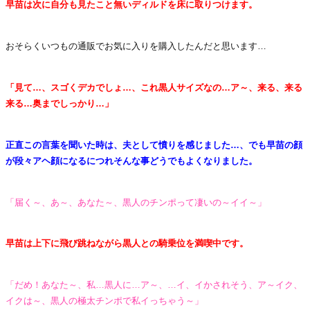
早苗は次に自分も見たこと無いディルドを床に取りつけます。
おそらくいつもの通販でお気に入りを購入したんだと思います…
「見て…、スゴくデカでしょ…、これ黒人サイズなの…ア～、来る、来る
来る…奥までしっかり…」
正直この言葉を聞いた時は、夫として憤りを感じました…、でも早苗の顔
が段々アヘ顔になるにつれそんな事どうでもよくなりました。
「届く～、あ～、あなた～、黒人のチンポって凄いの～イイ～」
早苗は上下に飛び跳ねながら黒人との騎乗位を満喫中です。
「だめ！あなた～、私…黒人に…ア～、…イ、イかされそう、ア～イク、
イクは～、黒人の極太チンポで私イっちゃう～」