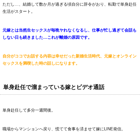
ただし…、結婚して数か月が過ぎる頃自分に辞令がおり、転勤で単身赴任
生活がスタート。
元嫁とは当然生セックスが毎晩ヤれなくなるし、仕事が忙し過ぎて会話も
しない日も続きました…これが離婚の原因です。
自分がココでお話する内容は幸せだった新婚生活時代、元嫁とオンライン
セックスを満喫した時の話しになります。
単身赴任で溜まっている嫁とビデオ通話
単身赴任して多分一週間後。
職場からマンションへ戻り、慌てて食事を済ませて嫁にLINE発信。