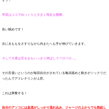
オッ！
早苗はココでゆっくりと大きく両足を開脚。
良い眺めです！
次に太ももをさすりながら内またへも手が伸びていきます。
そして今度は舌をおもいっきり伸ばしてベロベロ…。
その舌遣いというのが毎回自分がされている亀頭舐めと動きがソックリだ
ったんでアドレナリンが上昇。
これは興奮する！
自分のアソコには血流がしっかり流れ込み、ジャージの上からでも勃起し