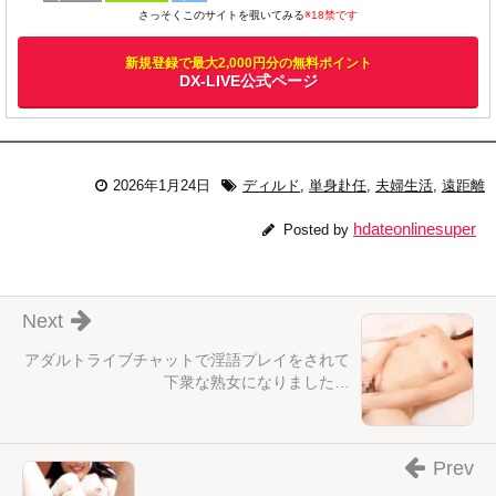
さっそくこのサイトを覗いてみる
※18禁です
新規登録で最大2,000円分の無料ポイント
DX-LIVE公式ページ
2026年1月24日
ディルド
,
単身赴任
,
夫婦生活
,
遠距離
hdateonlinesuper
Posted by
Next
アダルトライブチャットで淫語プレイをされて
下衆な熟女になりました…
Prev