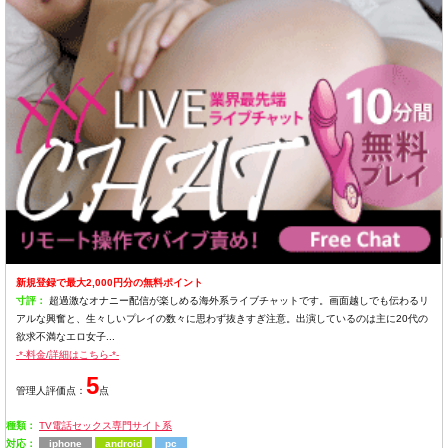
新規登録で最大2,000円分の無料ポイント
寸評：
超過激なオナニー配信が楽しめる海外系ライブチャットです。画面越しでも伝わるリ
アルな興奮と、生々しいプレイの数々に思わず抜きすぎ注意。出演しているのは主に20代の
欲求不満なエロ女子...
-*-料金/詳細はこちら-*-
5
管理人評価点：
点
種類：
TV電話セックス専門サイト系
対応：
iphone
android
pc