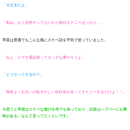
「大丈夫だよ」
「私ね、もう全然ヤってないから毎日オナニーばっかり…」
早苗は普通でもこんな風にスケベ語を平気で使っていました。
「ねぇ、ビデオ通話使ってエッチな事やろうよ」
「どうやってするの？」
「簡単よ！お互いの恥ずかしい恰好見せ合ってオナニーするだけよ！！」
今思うと早苗はスケベな遊びを何でも知っており、以前はハプバーにも興
味がある…なんて言ってたくらいです。