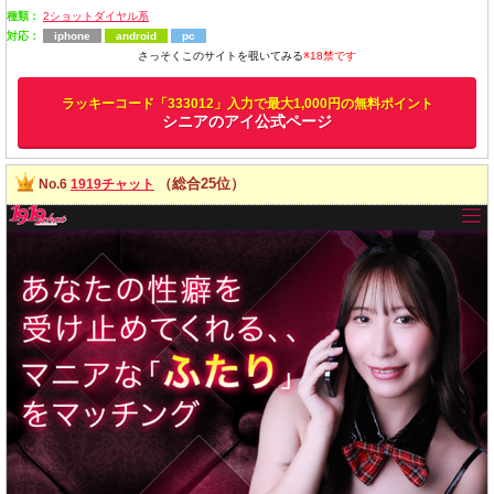
種類：
2ショットダイヤル系
対応：
iphone
android
pc
さっそくこのサイトを覗いてみる
※18禁です
ラッキーコード「333012」入力で最大1,000円の無料ポイント
シニアのアイ公式ページ
（総合25位）
No.6
1919チャット