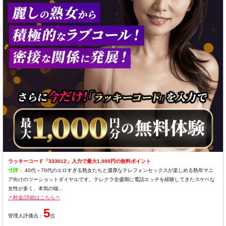
ラッキーコード「333012」入力で最大1,000円の無料ポイント
寸評：
40代～70代のエロすぎる熟女たちと濃厚なテレフォンセックスが楽しめる熟年マニ
ア向けのツーショットダイヤルです。テレクラ全盛期に電話エッチを経験してきたスケベな
女性が多く、本気の喘...
-*-料金/詳細はこちら-*-
5
管理人評価点：
点