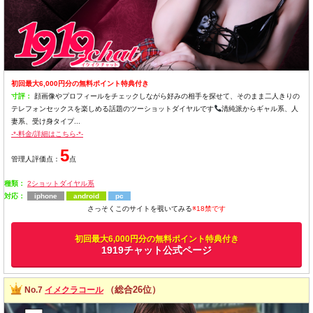
初回最大6,000円分の無料ポイント特典付き
寸評：
顔画像やプロフィールをチェックしながら好みの相手を探せて、そのまま二人きりの
テレフォンセックスを楽しめる話題のツーショットダイヤルです
清純派からギャル系、人
妻系、受け身タイプ...
-*-料金/詳細はこちら-*-
5
管理人評価点：
点
種類：
2ショットダイヤル系
対応：
iphone
android
pc
さっそくこのサイトを覗いてみる
※18禁です
初回最大6,000円分の無料ポイント特典付き
1919チャット公式ページ
（総合26位）
No.7
イメクラコール