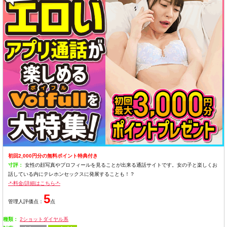
初回2,000円分の無料ポイント特典付き
寸評：
女性の顔写真やプロフィールを見ることが出来る通話サイトです。女の子と楽しくお
話している内にテレホンセックスに発展することも！？
-*-料金/詳細はこちら-*-
5
管理人評価点：
点
種類：
2ショットダイヤル系