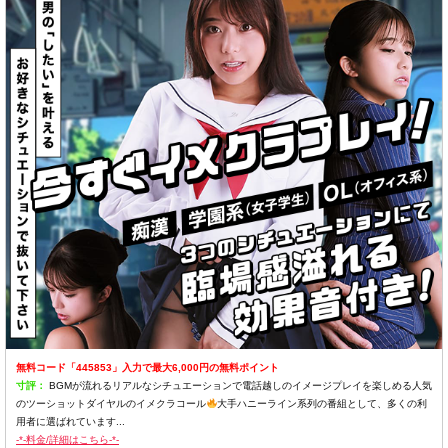
無料コード「445853」入力で最大6,000円の無料ポイント
寸評：
BGMが流れるリアルなシチュエーションで電話越しのイメージプレイを楽しめる人気
のツーショットダイヤルのイメクラコール
大手ハニーライン系列の番組として、多くの利
用者に選ばれています...
-*-料金/詳細はこちら-*-