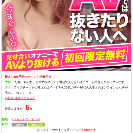
最大3,500円分のポイント特典付き
寸評：
可愛い素人女子とスマホのビデオ通話で見せ合いオナニーができるのがモコムです。
スマホライブチャットのモコムはイマドキの20代の子や30代の人妻とのオンラインエッチが
簡単にできます。自...
-*-料金/詳細はこちら-*-
5
管理人評価点：
点
種類：
2ショットダイヤル系
対応：
iphone
android
さっそくこのサイトを覗いてみる
※18禁です