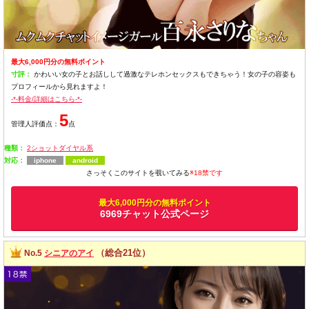
最大6,000円分の無料ポイント
寸評：
かわいい女の子とお話しして過激なテレホンセックスもできちゃう！女の子の容姿も
プロフィールから見れますよ！
-*-料金/詳細はこちら-*-
5
管理人評価点：
点
種類：
2ショットダイヤル系
対応：
iphone
android
さっそくこのサイトを覗いてみる
※18禁です
最大6,000円分の無料ポイント
6969チャット公式ページ
（総合21位）
No.5
シニアのアイ