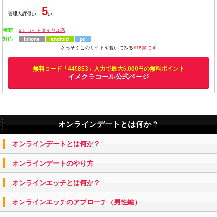
5
管理人評価点：
点
種類：
2ショットダイヤル系
対応：
iphone
android
pc
さっそくこのサイトを覗いてみる
※18禁です
無料コード「445853」入力で最大6,000円の無料ポイント
イメクラコール公式ページ
オンラインデートとは何か？
オンラインデートとは何か？
オンラインデートのやり方
オンラインエッチとは何か？
オンラインエッチのアプローチ（男性編）