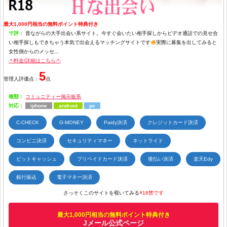
最大1,000円相当の無料ポイント特典付き
寸評：
昔ながらの大手出会い系サイト。今すぐ会いたい相手探しからビデオ通話での見せ合
い相手探しもできちゃう本気で出会えるマッチングサイトです
実際に募集を出してみると
女性側からのメッセ...
-*-料金/詳細はこちら-*-
5
管理人評価点：
点
種類：
コミュニティー掲示板系
対応：
iphone
android
pc
C-CHECK
G-MONEY
Paidy決済
クレジットカード決済
コンビニ決済
セキュリティマネー
ネットライド
ビットキャッシュ
プリペイドカード決済
後払い決済
楽天Edy
銀行振込
電子マネー決済
さっそくこのサイトを覗いてみる
※18禁です
最大1,000円相当の無料ポイント特典付き
Jメール公式ページ