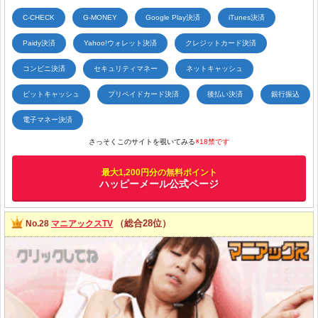
C-CHECK
G-MONEY
Google Play決済
iTunes決済
Paidy決済
Yahoo!ウォレット決済
クレジットカード決済
コンビニ決済
セキュリティマネー
ネットキャッシュ
ビットキャッシュ
プリペイドカード決済
後払い決済
銀行振込
電子マネー決済
さっそくこのサイトを覗いてみる
※18禁です
最大1,200円分の無料ポイント
ハッピーメール公式ページ
（総合28位）
No.28
マニアックスTV