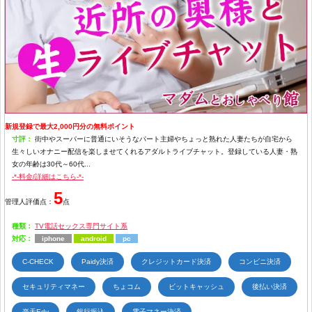
新規登録で最大2,000円分の無料ポイント
寸評：
街中やスーパーに普通にいそうなパート主婦やちょっと熟れた人妻たちが自宅から
生々しいオナニー配信を楽しませてくれるアダルトライブチャット。登録している人妻・熟
女の年齢は30代～60代...
-*-料金/詳細はこちら-*-
5
管理人評価点：
点
種類：
TV電話セックス専門サイト系
対応：
iphone
android
pc
C-CHECK
Paidy決済
クレジットカード決済
コンビニ決済
セキュリティマネー
ちょコム
ビットキャッシュ
後払い決済
楽天Edy
銀行振込
電子マネー決済