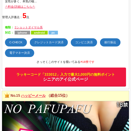
女性が多く、本気の喘...
-*-料金/詳細はこちら-*-
5
管理人評価点：
点
種類：
2ショットダイヤル系
対応：
iphone
android
pc
C-CHECK
クレジットカード決済
コンビニ決済
銀行振込
電子マネー決済
さっそくこのサイトを覗いてみる
※18禁です
ラッキーコード「333012」入力で最大1,000円の無料ポイント
シニアのアイ公式ページ
（総合15位）
No.15
ハッピーメール