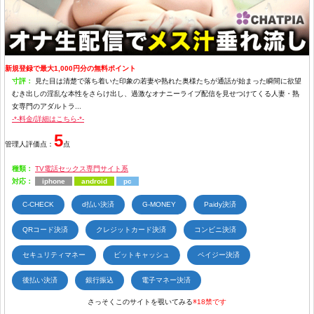
新規登録で最大1,000円分の無料ポイント
寸評：
見た目は清楚で落ち着いた印象の若妻や熟れた奥様たちが通話が始まった瞬間に欲望
むき出しの淫乱な本性をさらけ出し、過激なオナニーライブ配信を見せつけてくる人妻・熟
女専門のアダルトラ...
-*-料金/詳細はこちら-*-
5
管理人評価点：
点
種類：
TV電話セックス専門サイト系
対応：
iphone
android
pc
C-CHECK
d払い決済
G-MONEY
Paidy決済
QRコード決済
クレジットカード決済
コンビニ決済
セキュリティマネー
ビットキャッシュ
ペイジー決済
後払い決済
銀行振込
電子マネー決済
さっそくこのサイトを覗いてみる
※18禁です