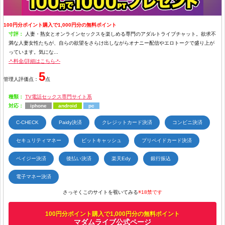
100円分ポイント購入で1,000円分の無料ポイント
寸評：
人妻・熟女とオンラインセックスを楽しめる専門のアダルトライブチャット。欲求不
満な人妻女性たちが、自らの欲望をさらけ出しながらオナニー配信やエロトークで盛り上が
っています。気にな...
-*-料金/詳細はこちら-*-
5
管理人評価点：
点
種類：
TV電話セックス専門サイト系
対応：
iphone
android
pc
C-CHECK
Paidy決済
クレジットカード決済
コンビニ決済
セキュリティマネー
ビットキャッシュ
プリペイドカード決済
ペイジー決済
後払い決済
楽天Edy
銀行振込
電子マネー決済
さっそくこのサイトを覗いてみる
※18禁です
100円分ポイント購入で1,000円分の無料ポイント
マダムライブ公式ページ