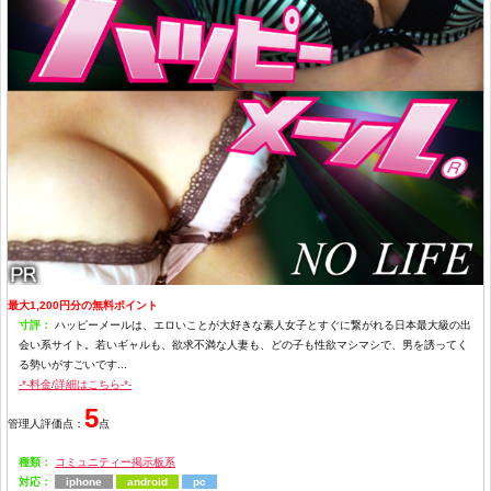
最大1,200円分の無料ポイント
寸評：
ハッピーメールは、エロいことが大好きな素人女子とすぐに繋がれる日本最大級の出
会い系サイト。若いギャルも、欲求不満な人妻も、どの子も性欲マシマシで、男を誘ってく
る勢いがすごいです...
-*-料金/詳細はこちら-*-
5
管理人評価点：
点
種類：
コミュニティー掲示板系
対応：
iphone
android
pc