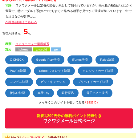
寸評：
ワクワクメールは定番の出会い系として知られていますが、掲示板の種類がとにかく
豊富で、特にアダルト系はいつでもすぐに絡める相手が見つかる環境が整っています。中で
も注目なのが音声コ...
-*-料金/詳細はこちら-*-
5
管理人評価点：
点
種類：
コミュニティー掲示板系
対応：
iphone
android
pc
C-CHECK
Google Play決済
iTunes決済
Paidy決済
PayPal決済
Yahoo!ウォレット決済
クレジットカード決済
コンビニ決済
ビットキャッシュ
プリペイドカード決済
後払い決済
楽天Edy
銀行振込
電子マネー決済
さっそくこのサイトを覗いてみる
※18禁です
新規1,200円分の無料ポイント特典付き
ワクワクメール公式ページ
（総合21位）
No.21
シニアのアイ