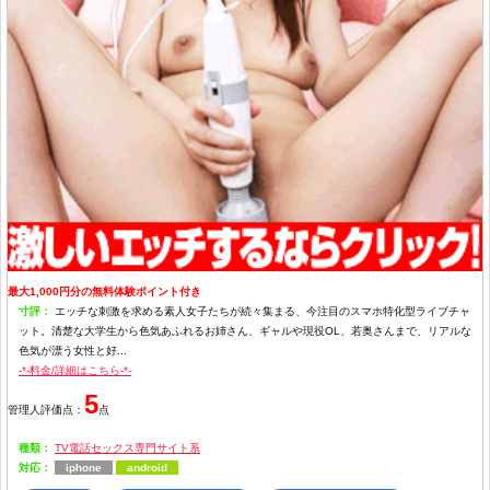
最大1,000円分の無料体験ポイント付き
寸評：
エッチな刺激を求める素人女子たちが続々集まる、今注目のスマホ特化型ライブチャ
ット。清楚な大学生から色気あふれるお姉さん、ギャルや現役OL、若奥さんまで、リアルな
色気が漂う女性と好...
-*-料金/詳細はこちら-*-
5
管理人評価点：
点
種類：
TV電話セックス専門サイト系
対応：
iphone
android