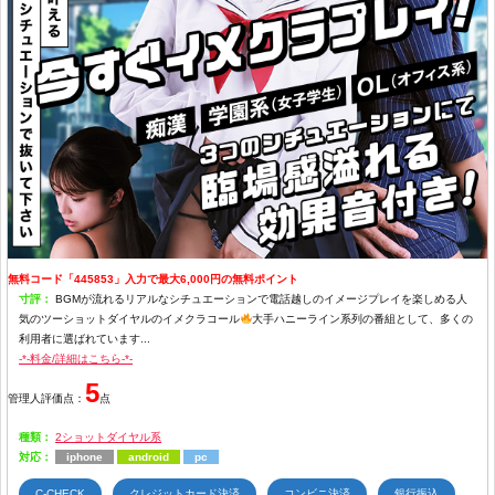
無料コード「445853」入力で最大6,000円の無料ポイント
寸評：
BGMが流れるリアルなシチュエーションで電話越しのイメージプレイを楽しめる人
気のツーショットダイヤルのイメクラコール
大手ハニーライン系列の番組として、多くの
利用者に選ばれています...
-*-料金/詳細はこちら-*-
5
管理人評価点：
点
種類：
2ショットダイヤル系
対応：
iphone
android
pc
C-CHECK
クレジットカード決済
コンビニ決済
銀行振込