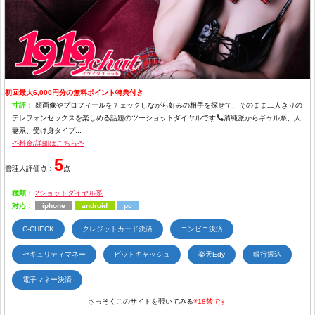
初回最大6,000円分の無料ポイント特典付き
寸評：
顔画像やプロフィールをチェックしながら好みの相手を探せて、そのまま二人きりの
テレフォンセックスを楽しめる話題のツーショットダイヤルです
清純派からギャル系、人
妻系、受け身タイプ...
-*-料金/詳細はこちら-*-
5
管理人評価点：
点
種類：
2ショットダイヤル系
対応：
iphone
android
pc
C-CHECK
クレジットカード決済
コンビニ決済
セキュリティマネー
ビットキャッシュ
楽天Edy
銀行振込
電子マネー決済
さっそくこのサイトを覗いてみる
※18禁です