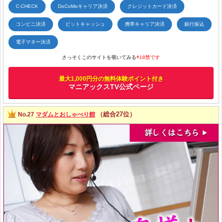
C-CHECK
DoCoMoキャリア決済
クレジットカード決済
コンビニ決済
ビットキャッシュ
携帯キャリア決済
銀行振込
電子マネー決済
さっそくこのサイトを覗いてみる
※18禁です
最大1,000円分の無料体験ポイント付き
マニアックスTV公式ページ
（総合27位）
No.27
マダムとおしゃべり館