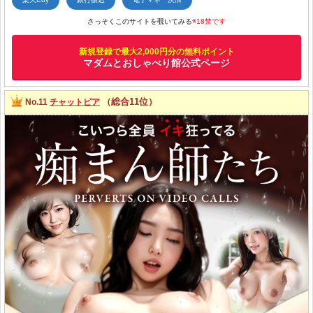
さっそくこのサイトを覗いてみる
※18禁です
新規登録で最大2,000円分の無料ポイント
マダムとおしゃべり館公式ページ
（総合11位）
No.11
チャットピア